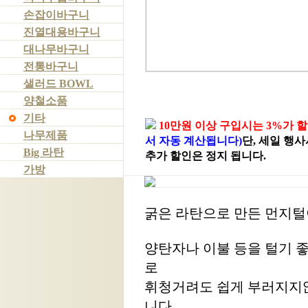
손잡이바구니
진열대용바구니
대나무바구니
전통바구니
샐러드 BOWL
양철소품
기타
10만원 이상 구입시는 3%가 
나무제품
서 자동 계산됩니다)
단, 세일 행
Big 라탄
추가 할인은 정지 됩니다.
가방
굵은 라탄으로 만든 먼지
양탄자나 이불 등을 털기 
로
휘청거려도 쉽게 부러지지않
니다.