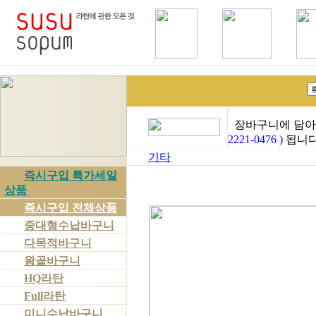
장바구니에 담아
2221-0476 )
됩니다
기타
즉시구입 특가세일
상품
즉시구입 전체상품
중대형수납바구니
다목적바구니
왕골바구니
HQ라탄
Full라탄
미니수납바구니