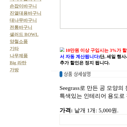
손잡이바구니
진열대용바구니
대나무바구니
전통바구니
샐러드 BOWL
양철소품
기타
10만원 이상 구입시는 3%가 
나무제품
서 자동 계산됩니다)
단, 세일 행
Big 라탄
추가 할인은 정지 됩니다.
가방
Seegrass로 만든 공 모양
특색있는 인테리어 용도로 
가격:
낱개 1개: 5,000원.