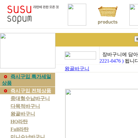
장바구니에 담아
2221-0476 )
됩니다
왕골바구니
즉시구입 특가세일
상품
즉시구입 전체상품
중대형수납바구니
다목적바구니
왕골바구니
HQ라탄
Full라탄
미니수납바구니