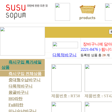
장바구니에 담아
2221-0476 )
됩니다
다목적바구니
등록된 상품 총
28
개
즉시구입 특가세일
상품
즉시구입 전체상품
중대형수납바구니
다목적바구니
왕골바구니
제품번호 : RT58
제품번호 : ST4
HQ라탄
Full라탄
미니수납바구니