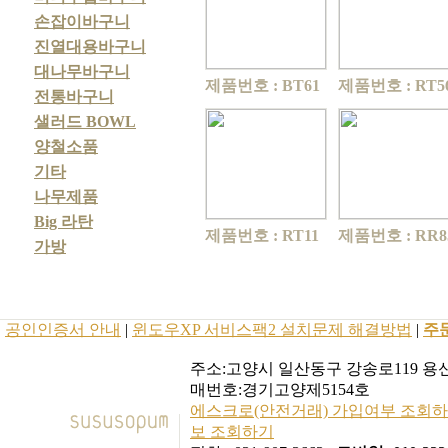
손잡이바구니
진열대용바구니
대나무바구니
제품번호 : BT61
제품번호 : RT5
전통바구니
샐러드 BOWL
양철소품
기타
나무제품
Big 라탄
제품번호 : RT11
제품번호 : RR8
가방
공인인증서 안내
|
윈도우XP 서비스팩2 설치문제 해결방법
|
주
주소:고양시 일산동구 강송로119 용신코
매번호:경기고양제5154호
에스크로(안전거래) 가입여부 조회
보 조회하기